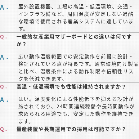
A．
屋外設置機器、工場の高温・低温環境、交通・
インフラ設備など、周囲温度が安定しない過酷
な環境で使用される産業システムに適していま
す。
Q．
一般的な産業用マザーボードとの違いは何です
か？
A．
広い動作温度範囲での安定動作を前提に設計・
検証されている点が特長です。通常環境向け製品
と比べ、温度条件による動作制限や信頼性リス
クを低減できます。
Q．
高温・低温環境でも性能は維持されますか？
A．
はい。温度変化による性能低下を抑える設計が
施されており、24時間連続稼働や長時間動作が
求められる用途でも、安定した動作を維持でき
ます。
Q．
量産装置や長期運用での採用は可能ですか？