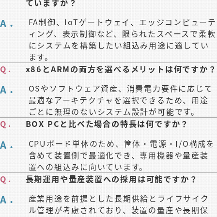
ていますか？
A．
FA制御、IoTゲートウェイ、エッジコンピューテ
ィング、表示制御など、限られたスペースで柔軟
にシステムを構築したい組込み用途に適してい
ます。
Q．
x86とARMの両方を選べるメリットは何ですか？
A．
OSやソフトウェア資産、消費電力要件に応じて
最適なアーキテクチャを選択できるため、用途
ごとに無理のないシステム設計が可能です。
Q．
BOX PCと比べた場合の特長は何ですか？
A．
CPUボード単体のため、筐体・電源・I/O構成を
含めて装置側で最適化でき、専用機器や量産装
置への組込みに向いています。
Q．
長期運用や量産装置への採用は可能ですか？
A．
産業用途を前提とした長期供給とライフサイク
ル管理が考慮されており、装置の量産や長期保